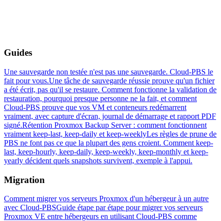
Guides
Une sauvegarde non testée n'est pas une sauvegarde. Cloud-PBS le
fait pour vous.
Une tâche de sauvegarde réussie prouve qu'un fichier
a été écrit, pas qu'il se restaure. Comment fonctionne la validation de
restauration, pourquoi presque personne ne la fait, et comment
Cloud-PBS prouve que vos VM et conteneurs redémarrent
vraiment, avec capture d'écran, journal de démarrage et rapport PDF
signé.
Rétention Proxmox Backup Server : comment fonctionnent
vraiment keep-last, keep-daily et keep-weekly
Les règles de prune de
PBS ne font pas ce que la plupart des gens croient. Comment keep-
last, keep-hourly, keep-daily, keep-weekly, keep-monthly et keep-
yearly décident quels snapshots survivent, exemple à l'appui.
Migration
Comment migrer vos serveurs Proxmox d'un hébergeur à un autre
avec Cloud-PBS
Guide étape par étape pour migrer vos serveurs
Proxmox VE entre hébergeurs en utilisant Cloud-PBS comme