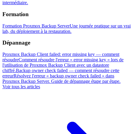
intermédiaire.
Formation
Formation Proxmox Backup Server
Une journée pratique sur un vrai
lab, du déploiement à la restauration.
Dépannage
Proxmox Backup Client failed: error missing key — comment
résoudre
Comment résoudre l'erreur « error missing key » lors de
l'utilisation de Proxmox Backup Client avec un datastore
chiffré.
Backup owner check failed — comment résoudre cette
erreur
Résolvez l'erreur « backup owner check failed » dans
Proxmox Backup Server. Guide de dépannage étape par étape.
Voir tous les articles