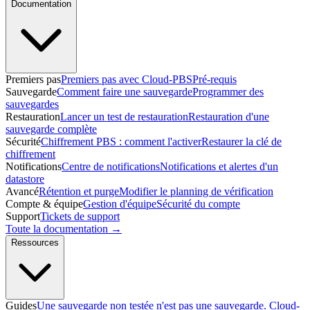
Documentation
Premiers pas
Premiers pas avec Cloud-PBS
Pré-requis
Sauvegarde
Comment faire une sauvegarde
Programmer des
sauvegardes
Restauration
Lancer un test de restauration
Restauration d'une
sauvegarde complète
Sécurité
Chiffrement PBS : comment l'activer
Restaurer la clé de
chiffrement
Notifications
Centre de notifications
Notifications et alertes d'un
datastore
Avancé
Rétention et purge
Modifier le planning de vérification
Compte & équipe
Gestion d'équipe
Sécurité du compte
Support
Tickets de support
Toute la documentation →
Ressources
Guides
Une sauvegarde non testée n'est pas une sauvegarde. Cloud-