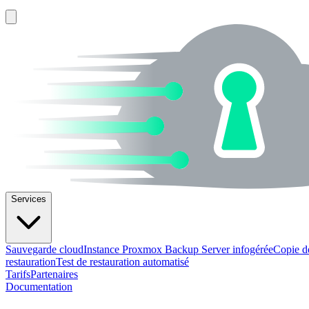
Services
Sauvegarde cloud
Instance Proxmox Backup Server infogérée
Copie d
restauration
Test de restauration automatisé
Tarifs
Partenaires
Documentation