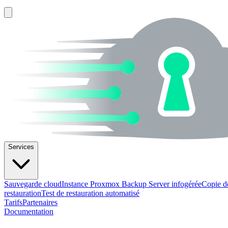
Services
Sauvegarde cloud
Instance Proxmox Backup Server infogérée
Copie d
restauration
Test de restauration automatisé
Tarifs
Partenaires
Documentation