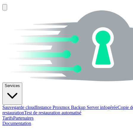
Services
Sauvegarde cloud
Instance Proxmox Backup Server infogérée
Copie d
restauration
Test de restauration automatisé
Tarifs
Partenaires
Documentation