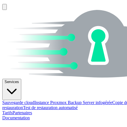
Services
Sauvegarde cloud
Instance Proxmox Backup Server infogérée
Copie d
restauration
Test de restauration automatisé
Tarifs
Partenaires
Documentation