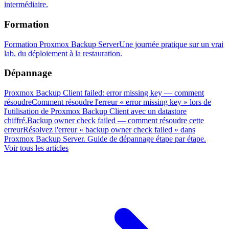
intermédiaire.
Formation
Formation Proxmox Backup Server
Une journée pratique sur un vrai
lab, du déploiement à la restauration.
Dépannage
Proxmox Backup Client failed: error missing key — comment
résoudre
Comment résoudre l'erreur « error missing key » lors de
l'utilisation de Proxmox Backup Client avec un datastore
chiffré.
Backup owner check failed — comment résoudre cette
erreur
Résolvez l'erreur « backup owner check failed » dans
Proxmox Backup Server. Guide de dépannage étape par étape.
Voir tous les articles