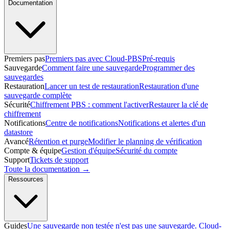
Documentation
Premiers pas
Premiers pas avec Cloud-PBS
Pré-requis
Sauvegarde
Comment faire une sauvegarde
Programmer des
sauvegardes
Restauration
Lancer un test de restauration
Restauration d'une
sauvegarde complète
Sécurité
Chiffrement PBS : comment l'activer
Restaurer la clé de
chiffrement
Notifications
Centre de notifications
Notifications et alertes d'un
datastore
Avancé
Rétention et purge
Modifier le planning de vérification
Compte & équipe
Gestion d'équipe
Sécurité du compte
Support
Tickets de support
Toute la documentation →
Ressources
Guides
Une sauvegarde non testée n'est pas une sauvegarde. Cloud-