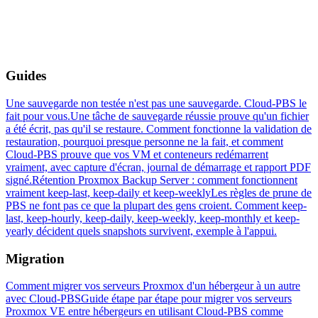
Guides
Une sauvegarde non testée n'est pas une sauvegarde. Cloud-PBS le
fait pour vous.
Une tâche de sauvegarde réussie prouve qu'un fichier
a été écrit, pas qu'il se restaure. Comment fonctionne la validation de
restauration, pourquoi presque personne ne la fait, et comment
Cloud-PBS prouve que vos VM et conteneurs redémarrent
vraiment, avec capture d'écran, journal de démarrage et rapport PDF
signé.
Rétention Proxmox Backup Server : comment fonctionnent
vraiment keep-last, keep-daily et keep-weekly
Les règles de prune de
PBS ne font pas ce que la plupart des gens croient. Comment keep-
last, keep-hourly, keep-daily, keep-weekly, keep-monthly et keep-
yearly décident quels snapshots survivent, exemple à l'appui.
Migration
Comment migrer vos serveurs Proxmox d'un hébergeur à un autre
avec Cloud-PBS
Guide étape par étape pour migrer vos serveurs
Proxmox VE entre hébergeurs en utilisant Cloud-PBS comme