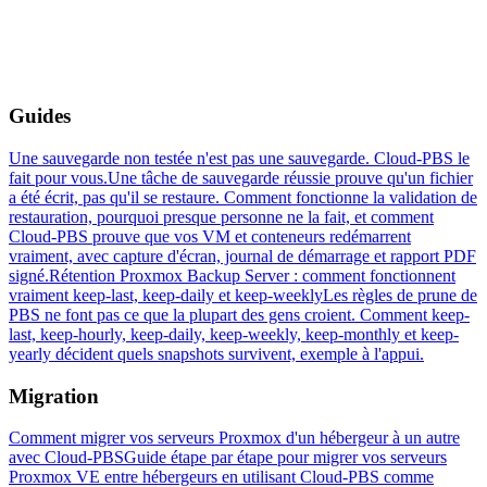
Guides
Une sauvegarde non testée n'est pas une sauvegarde. Cloud-PBS le
fait pour vous.
Une tâche de sauvegarde réussie prouve qu'un fichier
a été écrit, pas qu'il se restaure. Comment fonctionne la validation de
restauration, pourquoi presque personne ne la fait, et comment
Cloud-PBS prouve que vos VM et conteneurs redémarrent
vraiment, avec capture d'écran, journal de démarrage et rapport PDF
signé.
Rétention Proxmox Backup Server : comment fonctionnent
vraiment keep-last, keep-daily et keep-weekly
Les règles de prune de
PBS ne font pas ce que la plupart des gens croient. Comment keep-
last, keep-hourly, keep-daily, keep-weekly, keep-monthly et keep-
yearly décident quels snapshots survivent, exemple à l'appui.
Migration
Comment migrer vos serveurs Proxmox d'un hébergeur à un autre
avec Cloud-PBS
Guide étape par étape pour migrer vos serveurs
Proxmox VE entre hébergeurs en utilisant Cloud-PBS comme