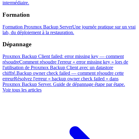
intermédiaire.
Formation
Formation Proxmox Backup Server
Une journée pratique sur un vrai
lab, du déploiement à la restauration.
Dépannage
Proxmox Backup Client failed: error missing key — comment
résoudre
Comment résoudre l'erreur « error missing key » lors de
l'utilisation de Proxmox Backup Client avec un datastore
chiffré.
Backup owner check failed — comment résoudre cette
erreur
Résolvez l'erreur « backup owner check failed » dans
Proxmox Backup Server. Guide de dépannage étape par étape.
Voir tous les articles