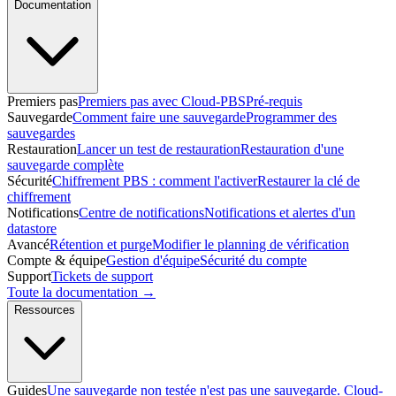
Documentation
Premiers pas
Premiers pas avec Cloud-PBS
Pré-requis
Sauvegarde
Comment faire une sauvegarde
Programmer des
sauvegardes
Restauration
Lancer un test de restauration
Restauration d'une
sauvegarde complète
Sécurité
Chiffrement PBS : comment l'activer
Restaurer la clé de
chiffrement
Notifications
Centre de notifications
Notifications et alertes d'un
datastore
Avancé
Rétention et purge
Modifier le planning de vérification
Compte & équipe
Gestion d'équipe
Sécurité du compte
Support
Tickets de support
Toute la documentation →
Ressources
Guides
Une sauvegarde non testée n'est pas une sauvegarde. Cloud-