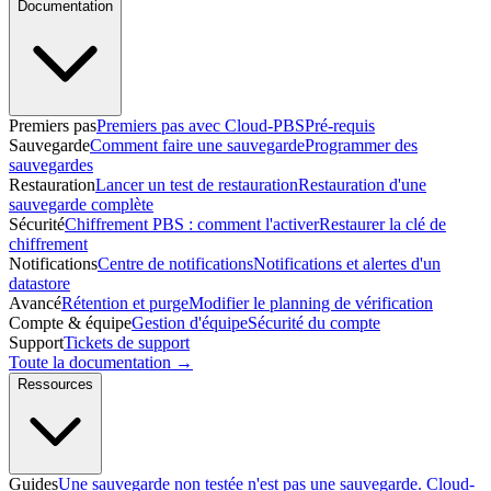
Documentation
Premiers pas
Premiers pas avec Cloud-PBS
Pré-requis
Sauvegarde
Comment faire une sauvegarde
Programmer des
sauvegardes
Restauration
Lancer un test de restauration
Restauration d'une
sauvegarde complète
Sécurité
Chiffrement PBS : comment l'activer
Restaurer la clé de
chiffrement
Notifications
Centre de notifications
Notifications et alertes d'un
datastore
Avancé
Rétention et purge
Modifier le planning de vérification
Compte & équipe
Gestion d'équipe
Sécurité du compte
Support
Tickets de support
Toute la documentation →
Ressources
Guides
Une sauvegarde non testée n'est pas une sauvegarde. Cloud-