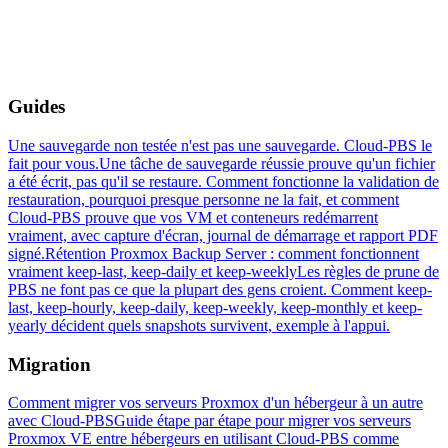
Guides
Une sauvegarde non testée n'est pas une sauvegarde. Cloud-PBS le
fait pour vous.
Une tâche de sauvegarde réussie prouve qu'un fichier
a été écrit, pas qu'il se restaure. Comment fonctionne la validation de
restauration, pourquoi presque personne ne la fait, et comment
Cloud-PBS prouve que vos VM et conteneurs redémarrent
vraiment, avec capture d'écran, journal de démarrage et rapport PDF
signé.
Rétention Proxmox Backup Server : comment fonctionnent
vraiment keep-last, keep-daily et keep-weekly
Les règles de prune de
PBS ne font pas ce que la plupart des gens croient. Comment keep-
last, keep-hourly, keep-daily, keep-weekly, keep-monthly et keep-
yearly décident quels snapshots survivent, exemple à l'appui.
Migration
Comment migrer vos serveurs Proxmox d'un hébergeur à un autre
avec Cloud-PBS
Guide étape par étape pour migrer vos serveurs
Proxmox VE entre hébergeurs en utilisant Cloud-PBS comme