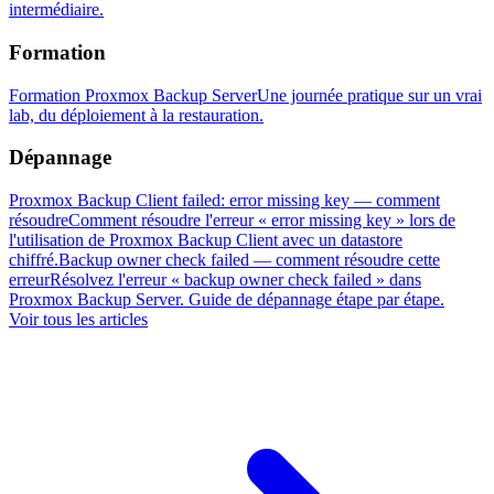
intermédiaire.
Formation
Formation Proxmox Backup Server
Une journée pratique sur un vrai
lab, du déploiement à la restauration.
Dépannage
Proxmox Backup Client failed: error missing key — comment
résoudre
Comment résoudre l'erreur « error missing key » lors de
l'utilisation de Proxmox Backup Client avec un datastore
chiffré.
Backup owner check failed — comment résoudre cette
erreur
Résolvez l'erreur « backup owner check failed » dans
Proxmox Backup Server. Guide de dépannage étape par étape.
Voir tous les articles