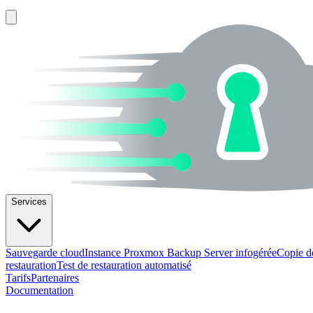
Services
Sauvegarde cloud
Instance Proxmox Backup Server infogérée
Copie d
restauration
Test de restauration automatisé
Tarifs
Partenaires
Documentation