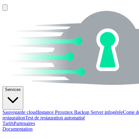
Services
Sauvegarde cloud
Instance Proxmox Backup Server infogérée
Copie d
restauration
Test de restauration automatisé
Tarifs
Partenaires
Documentation