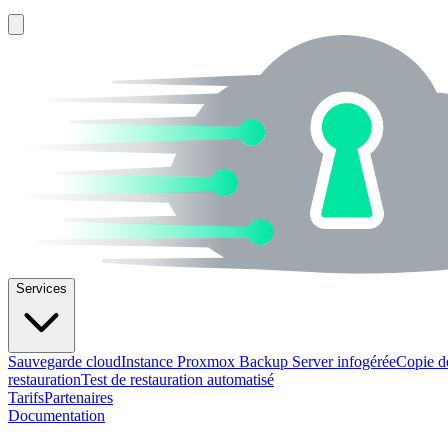
Services
Sauvegarde cloud
Instance Proxmox Backup Server infogérée
Copie d
restauration
Test de restauration automatisé
Tarifs
Partenaires
Documentation