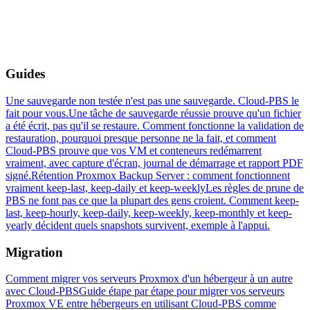
Guides
Une sauvegarde non testée n'est pas une sauvegarde. Cloud-PBS le
fait pour vous.
Une tâche de sauvegarde réussie prouve qu'un fichier
a été écrit, pas qu'il se restaure. Comment fonctionne la validation de
restauration, pourquoi presque personne ne la fait, et comment
Cloud-PBS prouve que vos VM et conteneurs redémarrent
vraiment, avec capture d'écran, journal de démarrage et rapport PDF
signé.
Rétention Proxmox Backup Server : comment fonctionnent
vraiment keep-last, keep-daily et keep-weekly
Les règles de prune de
PBS ne font pas ce que la plupart des gens croient. Comment keep-
last, keep-hourly, keep-daily, keep-weekly, keep-monthly et keep-
yearly décident quels snapshots survivent, exemple à l'appui.
Migration
Comment migrer vos serveurs Proxmox d'un hébergeur à un autre
avec Cloud-PBS
Guide étape par étape pour migrer vos serveurs
Proxmox VE entre hébergeurs en utilisant Cloud-PBS comme