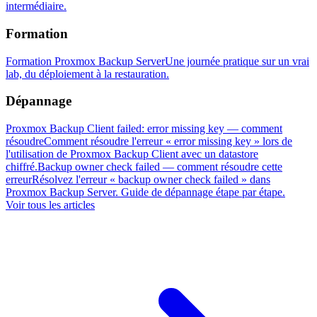
intermédiaire.
Formation
Formation Proxmox Backup Server
Une journée pratique sur un vrai
lab, du déploiement à la restauration.
Dépannage
Proxmox Backup Client failed: error missing key — comment
résoudre
Comment résoudre l'erreur « error missing key » lors de
l'utilisation de Proxmox Backup Client avec un datastore
chiffré.
Backup owner check failed — comment résoudre cette
erreur
Résolvez l'erreur « backup owner check failed » dans
Proxmox Backup Server. Guide de dépannage étape par étape.
Voir tous les articles