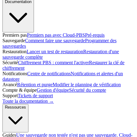
Documentation
Premiers pas
Premiers pas avec Cloud-PBS
Pré-requis
Sauvegarde
Comment faire une sauvegarde
Programmer des
sauvegardes
Restauration
Lancer un test de restauration
Restauration d'une
sauvegarde complète
Sécurité
Chiffrement PBS : comment l'activer
Restaurer la clé de
chiffrement
Notifications
Centre de notifications
Notifications et alertes d'un
datastore
Avancé
Rétention et purge
Modifier le planning de vérification
Compte & équipe
Gestion d'équipe
Sécurité du compte
Support
Tickets de support
Toute la documentation →
Ressources
Guides
Une sauvegarde non testée n'est pas une sauvegarde. Cloud-