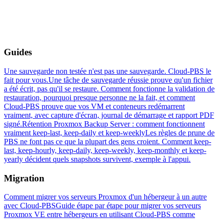
Guides
Une sauvegarde non testée n'est pas une sauvegarde. Cloud-PBS le
fait pour vous.
Une tâche de sauvegarde réussie prouve qu'un fichier
a été écrit, pas qu'il se restaure. Comment fonctionne la validation de
restauration, pourquoi presque personne ne la fait, et comment
Cloud-PBS prouve que vos VM et conteneurs redémarrent
vraiment, avec capture d'écran, journal de démarrage et rapport PDF
signé.
Rétention Proxmox Backup Server : comment fonctionnent
vraiment keep-last, keep-daily et keep-weekly
Les règles de prune de
PBS ne font pas ce que la plupart des gens croient. Comment keep-
last, keep-hourly, keep-daily, keep-weekly, keep-monthly et keep-
yearly décident quels snapshots survivent, exemple à l'appui.
Migration
Comment migrer vos serveurs Proxmox d'un hébergeur à un autre
avec Cloud-PBS
Guide étape par étape pour migrer vos serveurs
Proxmox VE entre hébergeurs en utilisant Cloud-PBS comme