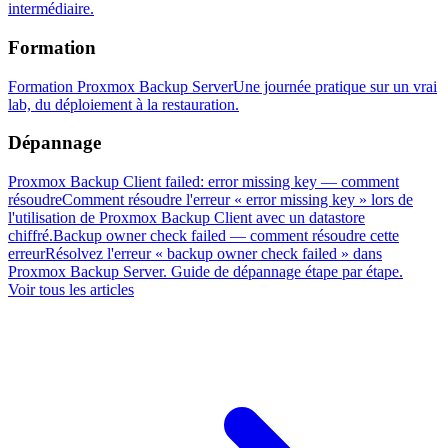
intermédiaire.
Formation
Formation Proxmox Backup Server
Une journée pratique sur un vrai
lab, du déploiement à la restauration.
Dépannage
Proxmox Backup Client failed: error missing key — comment
résoudre
Comment résoudre l'erreur « error missing key » lors de
l'utilisation de Proxmox Backup Client avec un datastore
chiffré.
Backup owner check failed — comment résoudre cette
erreur
Résolvez l'erreur « backup owner check failed » dans
Proxmox Backup Server. Guide de dépannage étape par étape.
Voir tous les articles