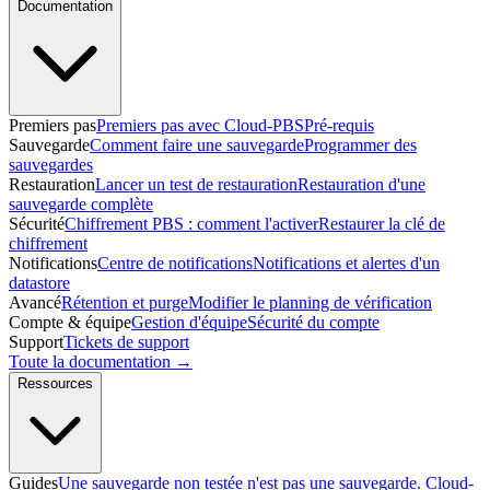
Documentation
Premiers pas
Premiers pas avec Cloud-PBS
Pré-requis
Sauvegarde
Comment faire une sauvegarde
Programmer des
sauvegardes
Restauration
Lancer un test de restauration
Restauration d'une
sauvegarde complète
Sécurité
Chiffrement PBS : comment l'activer
Restaurer la clé de
chiffrement
Notifications
Centre de notifications
Notifications et alertes d'un
datastore
Avancé
Rétention et purge
Modifier le planning de vérification
Compte & équipe
Gestion d'équipe
Sécurité du compte
Support
Tickets de support
Toute la documentation →
Ressources
Guides
Une sauvegarde non testée n'est pas une sauvegarde. Cloud-