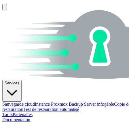
Services
Sauvegarde cloud
Instance Proxmox Backup Server infogérée
Copie d
restauration
Test de restauration automatisé
Tarifs
Partenaires
Documentation