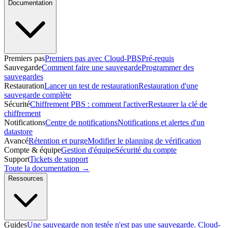
Documentation
Premiers pas
Premiers pas avec Cloud-PBS
Pré-requis
Sauvegarde
Comment faire une sauvegarde
Programmer des
sauvegardes
Restauration
Lancer un test de restauration
Restauration d'une
sauvegarde complète
Sécurité
Chiffrement PBS : comment l'activer
Restaurer la clé de
chiffrement
Notifications
Centre de notifications
Notifications et alertes d'un
datastore
Avancé
Rétention et purge
Modifier le planning de vérification
Compte & équipe
Gestion d'équipe
Sécurité du compte
Support
Tickets de support
Toute la documentation →
Ressources
Guides
Une sauvegarde non testée n'est pas une sauvegarde. Cloud-