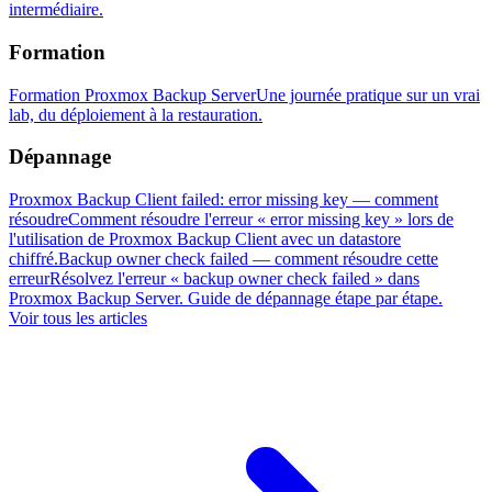
intermédiaire.
Formation
Formation Proxmox Backup Server
Une journée pratique sur un vrai
lab, du déploiement à la restauration.
Dépannage
Proxmox Backup Client failed: error missing key — comment
résoudre
Comment résoudre l'erreur « error missing key » lors de
l'utilisation de Proxmox Backup Client avec un datastore
chiffré.
Backup owner check failed — comment résoudre cette
erreur
Résolvez l'erreur « backup owner check failed » dans
Proxmox Backup Server. Guide de dépannage étape par étape.
Voir tous les articles