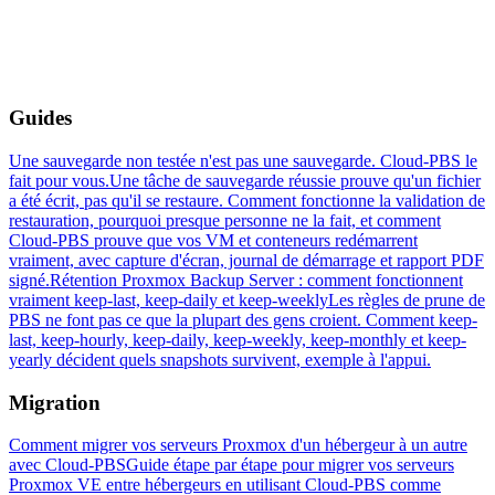
Guides
Une sauvegarde non testée n'est pas une sauvegarde. Cloud-PBS le
fait pour vous.
Une tâche de sauvegarde réussie prouve qu'un fichier
a été écrit, pas qu'il se restaure. Comment fonctionne la validation de
restauration, pourquoi presque personne ne la fait, et comment
Cloud-PBS prouve que vos VM et conteneurs redémarrent
vraiment, avec capture d'écran, journal de démarrage et rapport PDF
signé.
Rétention Proxmox Backup Server : comment fonctionnent
vraiment keep-last, keep-daily et keep-weekly
Les règles de prune de
PBS ne font pas ce que la plupart des gens croient. Comment keep-
last, keep-hourly, keep-daily, keep-weekly, keep-monthly et keep-
yearly décident quels snapshots survivent, exemple à l'appui.
Migration
Comment migrer vos serveurs Proxmox d'un hébergeur à un autre
avec Cloud-PBS
Guide étape par étape pour migrer vos serveurs
Proxmox VE entre hébergeurs en utilisant Cloud-PBS comme